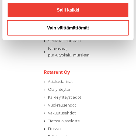
Vuokraa:
Kaivinkone
Salli kaikki
Pyöräkuormaaja
Maantiivistyskone
Vain välttämättömät
Dumpperi
Seula tai murskain
Iskuvasara,
purkutyökalu, murskain
Rotarent Oy
Asiakastarinat
Ota yhteyttä
Kaikki yhteystiedot
Vuokrausehdot
Vakuutusehdot
Tietosuojaseloste
Etusivu