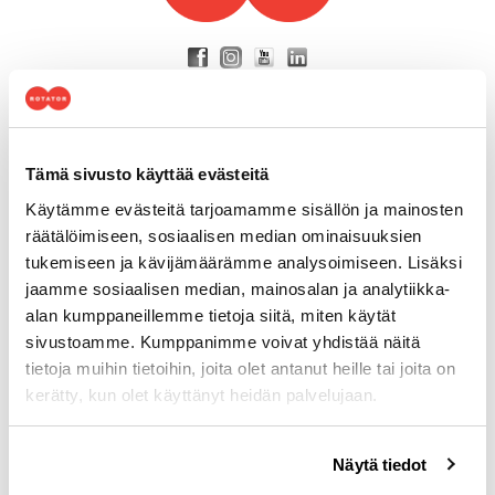
Yhteystiedot
Osoite
Tuottotie 4
Tämä sivusto käyttää evästeitä
PL 10
Käytämme evästeitä tarjoamamme sisällön ja mainosten
33961 Pirkkala
räätälöimiseen, sosiaalisen median ominaisuuksien
Puhelin
tukemiseen ja kävijämäärämme analysoimiseen. Lisäksi
p. (03) 287 4111
jaamme sosiaalisen median, mainosalan ja analytiikka-
alan kumppaneillemme tietoja siitä, miten käytät
Laskutus
sivustoamme. Kumppanimme voivat yhdistää näitä
ostoreskontra@rotator.fi
tietoja muihin tietoihin, joita olet antanut heille tai joita on
p. (03) 287 4218
kerätty, kun olet käyttänyt heidän palvelujaan.
Aukioloajat
Arkisin 8.00–16.00
Voit muuttaa evästeasetuksiesi hyväksyntää sivuston
Näytä tiedot
alalaidassa olevasta
Evästeasetukset
linkistä.