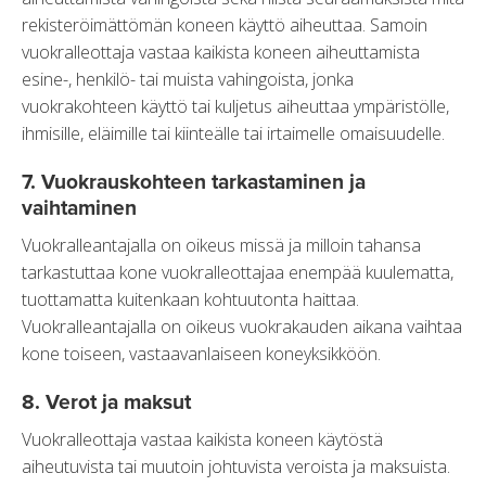
rekisteröimättömän koneen käyttö aiheuttaa. Samoin
vuokralleottaja vastaa kaikista koneen aiheuttamista
esine-, henkilö- tai muista vahingoista, jonka
vuokrakohteen käyttö tai kuljetus aiheuttaa ympäristölle,
ihmisille, eläimille tai kiinteälle tai irtaimelle omaisuudelle.
7. Vuokrauskohteen tarkastaminen ja
vaihtaminen
Vuokralleantajalla on oikeus missä ja milloin tahansa
tarkastuttaa kone vuokralleottajaa enempää kuulematta,
tuottamatta kuitenkaan kohtuutonta haittaa.
Vuokralleantajalla on oikeus vuokrakauden aikana vaihtaa
kone toiseen, vastaavanlaiseen koneyksikköön.
8. Verot ja maksut
Vuokralleottaja vastaa kaikista koneen käytöstä
aiheutuvista tai muutoin johtuvista veroista ja maksuista.