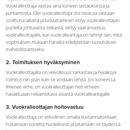
Vuokralleottaja vastaa aina koneen lastauksesta ja
purkamiseta. Ellei vuokralleottaja ota tavaraa vastaan
sovittuna aikana ja luovuttaminen estyy vuokralleottajan
puolelta johtuvasta seikasta, siirtyy vaaranvastuu
vuokralleottajalle, kun vuokralleantaja on tehnyt sen, mitä
sopimuksen mukaan häneltä edellytetään luovutuksen
mahdollistamiseksi.
2. Toimituksen hyväksyminen
Vuokralleottajalla on velvollisuus tarkastaa ja hyväksyä
toimitus niin pian kuin se voidaan tehdä. Jos koneessa
ilmenee virhe, on vuokralleottajan heti virheen
havaittuaan reklamoitava asiasta vuokralleantajalle.
3. Vuokralleottajan hoitovastuu
Vuokralleottaja on velvollinen omalla kustannuksellaan
hoitamaan konetta huolellisesti ja pitämään se täydessä