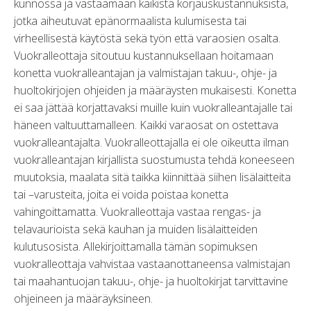
kunnossa ja vastaamaan kaikista korjauskustannuksista,
jotka aiheutuvat epänormaalista kulumisesta tai
virheellisestä käytöstä sekä työn että varaosien osalta.
Vuokralleottaja sitoutuu kustannuksellaan hoitamaan
konetta vuokralleantajan ja valmistajan takuu-, ohje- ja
huoltokirjojen ohjeiden ja määräysten mukaisesti. Konetta
ei saa jättää korjattavaksi muille kuin vuokralleantajalle tai
häneen valtuuttamalleen. Kaikki varaosat on ostettava
vuokralleantajalta. Vuokralleottajalla ei ole oikeutta ilman
vuokralleantajan kirjallista suostumusta tehdä koneeseen
muutoksia, maalata sitä taikka kiinnittää siihen lisälaitteita
tai –varusteita, joita ei voida poistaa konetta
vahingoittamatta. Vuokralleottaja vastaa rengas- ja
telavaurioista sekä kauhan ja muiden lisälaitteiden
kulutusosista. Allekirjoittamalla tämän sopimuksen
vuokralleottaja vahvistaa vastaanottaneensa valmistajan
tai maahantuojan takuu-, ohje- ja huoltokirjat tarvittavine
ohjeineen ja määräyksineen.