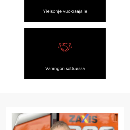
Yleisohje vuokraajalle
Vahingon sattuessa