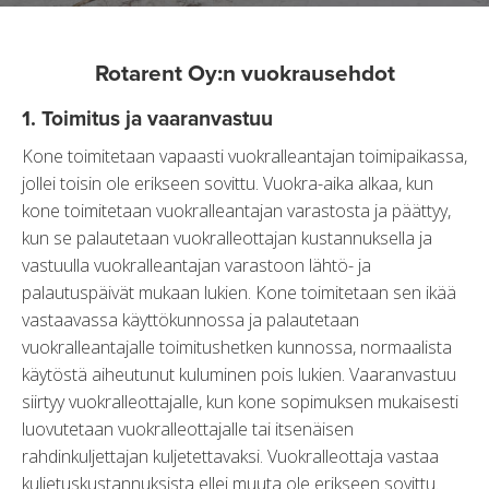
Rotarent Oy:n vuokrausehdot
1. Toimitus ja vaaranvastuu
Kone toimitetaan vapaasti vuokralleantajan toimipaikassa,
jollei toisin ole erikseen sovittu. Vuokra-aika alkaa, kun
kone toimitetaan vuokralleantajan varastosta ja päättyy,
kun se palautetaan vuokralleottajan kustannuksella ja
vastuulla vuokralleantajan varastoon lähtö- ja
palautuspäivät mukaan lukien. Kone toimitetaan sen ikää
vastaavassa käyttökunnossa ja palautetaan
vuokralleantajalle toimitushetken kunnossa, normaalista
käytöstä aiheutunut kuluminen pois lukien. Vaaranvastuu
siirtyy vuokralleottajalle, kun kone sopimuksen mukaisesti
luovutetaan vuokralleottajalle tai itsenäisen
rahdinkuljettajan kuljetettavaksi. Vuokralleottaja vastaa
kuljetuskustannuksista ellei muuta ole erikseen sovittu.