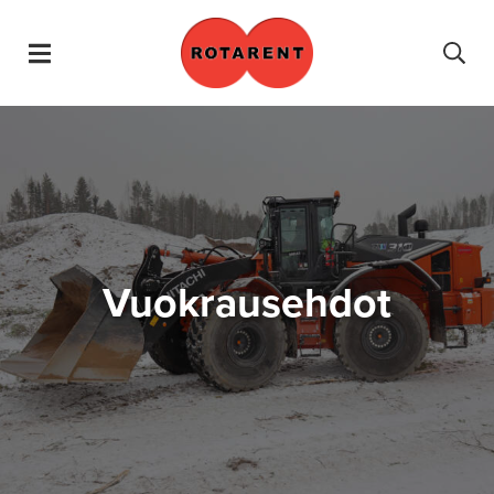
Hyppää sisältöön
Vuokrausehdot