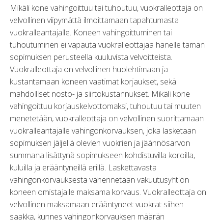
Mikäli kone vahingoittuu tai tuhoutuu, vuokralleottaja on
velvollinen viipymättä ilmoittamaan tapahtumasta
vuokralleantajalle. Koneen vahingoittuminen tai
tuhoutuminen ei vapauta vuokralleottajaa hänelle tämän
sopimuksen perusteella kuuluvista velvoitteista.
Vuokralleottaja on velvollinen huolehtimaan ja
kustantamaan koneen vaatimat korjaukset, sekä
mahdolliset nosto- ja siirtokustannukset. Mikäli kone
vahingoittuu korjauskelvottomaksi, tuhoutuu tai muuten
menetetään, vuokralleottaja on velvollinen suorittamaan
vuokralleantajalle vahingonkorvauksen, joka lasketaan
sopimuksen jäljellä olevien vuokrien ja jäännösarvon
summana lisättynä sopimukseen kohdistuvilla koroilla,
kuluilla ja erääntyneillä erillä. Laskettavasta
vahingonkorvauksesta vähennetään vakuutusyhtiön
koneen omistajalle maksama korvaus. Vuokralleottaja on
velvollinen maksamaan erääntyneet vuokrat siihen
saakka, kunnes vahingonkorvauksen määrän