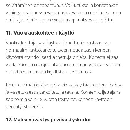
selvittäminen on tapahtunut. Vakuutuksella korvattavan
vahingon sattuessa vakuutuskorvauksen nostaa koneen
omistaja, ellei toisin ole vuokrasopimuksessa sovittu.
11. Vuokrauskohteen käyttö
Vuokralleottaja saa käyttää konetta ainoastaan sen
normaaliin käyttötarkoitukseen noudattaen koneen
käytöstä mahdollisesti annettuja ohjeita. Konetta ei saa
viedä Suomen rajojen ulkopuolelle ilman vuokralleantajan
etukäteen antamaa kirjallista suostumusta.
Rekisteröimätöntä konetta ei saa käyttää tieliikennelaissa
ja –asetuksessa tarkoitetulla tavalla. Koneen kuljettajana
saa toimia vain 18 vuotta täyttänyt, koneen käyttöön
perehtynyt henkilö.
12. Maksuviivästys ja viivästyskorko