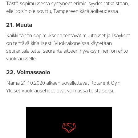
Tästä sopimuksesta syntyneet erimielisyydet ratkaistaan,
ellei toisin ole sovittu, Tampereen käräjäoikeudessa.
21. Muuta
Kaikki tähän sopimukseen tehtävät muutokset ja lisäykset
on tehtävä kirjallisesti. Vuokrakoneissa käytetään
seurantalaitetta, seurantalaitteen hyväksyminen on ehto
vuokraukselle.
22. Voimassaolo
Nämä 21.10.2020 alkaen sovellettavat Rotarent Oy:n
Yleiset Vuokrausehdot ovat voimassa toistaiseksi.