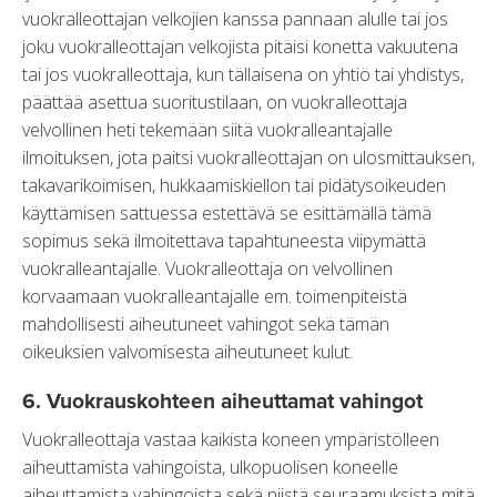
vuokralleottajan velkojien kanssa pannaan alulle tai jos
joku vuokralleottajan velkojista pitäisi konetta vakuutena
tai jos vuokralleottaja, kun tällaisena on yhtiö tai yhdistys,
päättää asettua suoritustilaan, on vuokralleottaja
velvollinen heti tekemään siitä vuokralleantajalle
ilmoituksen, jota paitsi vuokralleottajan on ulosmittauksen,
takavarikoimisen, hukkaamiskiellon tai pidätysoikeuden
käyttämisen sattuessa estettävä se esittämällä tämä
sopimus sekä ilmoitettava tapahtuneesta viipymättä
vuokralleantajalle. Vuokralleottaja on velvollinen
korvaamaan vuokralleantajalle em. toimenpiteistä
mahdollisesti aiheutuneet vahingot sekä tämän
oikeuksien valvomisesta aiheutuneet kulut.
6. Vuokrauskohteen aiheuttamat vahingot
Vuokralleottaja vastaa kaikista koneen ympäristölleen
aiheuttamista vahingoista, ulkopuolisen koneelle
aiheuttamista vahingoista sekä niistä seuraamuksista mitä