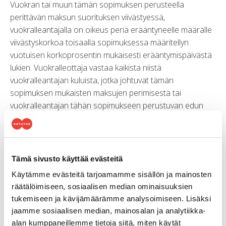
Vuokran tai muun tämän sopimuksen perusteella
perittävän maksun suorituksen viivästyessä,
vuokralleantajalla on oikeus periä erääntyneelle määrälle
viivästyskorkoa toisaalla sopimuksessa määritellyn
vuotuisen korkoprosentin mukaisesti erääntymispäivästä
lukien. Vuokralleottaja vastaa kaikista niistä
vuokralleantajan kuluista, jotka johtuvat tämän
sopimuksen mukaisten maksujen perimisestä tai
vuokralleantajan tähän sopimukseen perustuvan edun
valvonnasta.
13. Vuokrasopimuksen irtisanominen
Vuokralleantajalla on oikeus irtisanoa vuokrasopimus
Tämä sivusto käyttää evästeitä
päättymään välittömästi ja ottaa kone haltuunsa, mikäli:
Käytämme evästeitä tarjoamamme sisällön ja mainosten
räätälöimiseen, sosiaalisen median ominaisuuksien
Vuokran maksu viivästyy enemmän kuin neljätoista (14)
tukemiseen ja kävijämäärämme analysoimiseen. Lisäksi
päivää eräpäivästä.
jaamme sosiaalisen median, mainosalan ja analytiikka-
Vuokralleottaja ei hoida konetta tämän sopimuksen
alan kumppaneillemme tietoja siitä, miten käytät