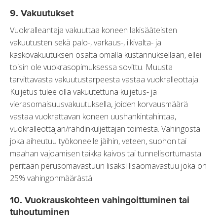
9. Vakuutukset
Vuokralleantaja vakuuttaa koneen lakisääteisten
vakuutusten sekä palo-, varkaus-, ilkivalta- ja
kaskovakuutuksen osalta omalla kustannuksellaan, ellei
toisin ole vuokrasopimuksessa sovittu. Muusta
tarvittavasta vakuutustarpeesta vastaa vuokralleottaja.
Kuljetus tulee olla vakuutettuna kuljetus- ja
vierasomaisuusvakuutuksella, joiden korvausmäärä
vastaa vuokrattavan koneen uushankintahintaa,
vuokralleottajan/rahdinkuljettajan toimesta. Vahingosta
joka aiheutuu työkoneelle jäihin, veteen, suohon tai
maahan vajoamisen taikka kaivos tai tunnelisortumasta
peritään perusomavastuun lisäksi lisäomavastuu joka on
25% vahingonmäärästä.
10. Vuokrauskohteen vahingoittuminen tai
tuhoutuminen