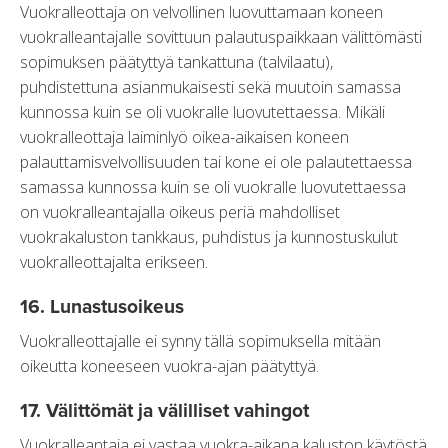
Vuokralleottaja on velvollinen luovuttamaan koneen
vuokralleantajalle sovittuun palautuspaikkaan välittömästi
sopimuksen päätyttyä tankattuna (talvilaatu),
puhdistettuna asianmukaisesti sekä muutoin samassa
kunnossa kuin se oli vuokralle luovutettaessa. Mikäli
vuokralleottaja laiminlyö oikea-aikaisen koneen
palauttamisvelvollisuuden tai kone ei ole palautettaessa
samassa kunnossa kuin se oli vuokralle luovutettaessa
on vuokralleantajalla oikeus periä mahdolliset
vuokrakaluston tankkaus, puhdistus ja kunnostuskulut
vuokralleottajalta erikseen.
16. Lunastusoikeus
Vuokralleottajalle ei synny tällä sopimuksella mitään
oikeutta koneeseen vuokra-ajan päätyttyä.
17. Välittömät ja välilliset vahingot
Vuokralleantaja ei vastaa vuokra-aikana kaluston käytöstä