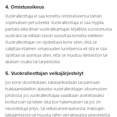
4. Omistusoikeus
Vuokralleottaja ei saa konetta omistukseensa tämän
sopimuksen perusteella. Vuokralleottaja ei saa myydä,
pantata eikä ilman vuokralleantajan kirjallista suostumusta
vuokrata tai millään tavoin luovuttaa konetta edelleen.
Vuokralleottajan on sijoitettava kone siten, että se
säilyttää irtaimen omaisuuden luonteensa eli sitä ei saa
sijoittaa tai asentaa siten, että se muuttuu kiinteistön tai
aluksen osaksi tai tarpeistoksi.
5. Vuokralleottajan velkajärjestelyt
Jos kone ulosmitataan, takavarikoidaan tai pannaan
hukkaamiskiellon alaiseksi vuokralleottajan sitoumusten
johdosta, jos vuokralleottajaa vaaditaan asetettavaksi
konkurssiin tai tekee siitä itse hakemuksen tai jos on
neuvotteluja yritys- tai velkasaneerauksesta, maksujen
lykkäämisestä tai muusta niihin verrattavasta järjestelystä