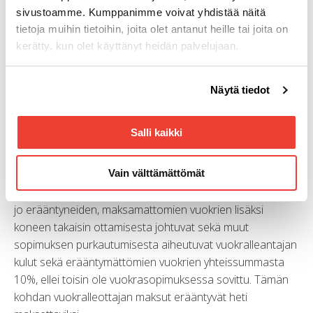
mukaisesti tai käyttää konetta laittomaan tarkoitukseen
sivustoamme. Kumppanimme voivat yhdistää näitä
tai sen käyttötarkoituksen vastaisesti.
tietoja muihin tietoihin, joita olet antanut heille tai joita on
kerätty, kun olet käyttänyt heidän palvelujaan.
Vuokralleottaja kieltää tai estää vuokralleantajaa tai
tämän edustajaa tarkastamasta konetta.
Voit muuttaa evästeasetuksiesi hyväksyntää sivuston
Jokin tapahtuma kohdassa 5. käy toteen.
Näytä tiedot
alalaidassa olevasta
Evästeasetukset
linkistä.
Vuokralleottaja muutoin oleellisesti rikkoo tämän
sopimuksen ehtoja eikä korjaa rikkomustaan
Salli kaikki
välittömästi saatuaan korjauskehotuksen.
Vain välttämättömät
Mikäli vuokrasopimus päättyy edellä olevilla perusteilla, on
vuokralleottaja velvollinen maksamaan vuokralleantajalle
jo erääntyneiden, maksamattomien vuokrien lisäksi
koneen takaisin ottamisesta johtuvat sekä muut
sopimuksen purkautumisesta aiheutuvat vuokralleantajan
kulut sekä erääntymättömien vuokrien yhteissummasta
10%, ellei toisin ole vuokrasopimuksessa sovittu. Tämän
kohdan vuokralleottajan maksut erääntyvät heti