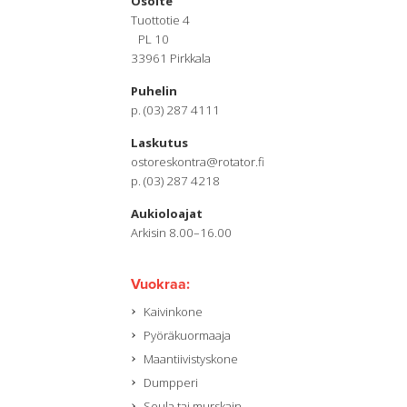
Osoite
Tuottotie 4
PL 10
33961 Pirkkala
Puhelin
p. (03) 287 4111
Laskutus
ostoreskontra@rotator.fi
p. (03) 287 4218
Aukioloajat
Arkisin 8.00–16.00
Vuokraa:
Kaivinkone
Pyöräkuormaaja
Maantiivistyskone
Dumpperi
Seula tai murskain