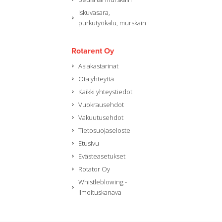
Iskuvasara,
purkutyökalu, murskain
Rotarent Oy
Asiakastarinat
Ota yhteyttä
Kaikki yhteystiedot
Vuokrausehdot
Vakuutusehdot
Tietosuojaseloste
Etusivu
Evästeasetukset
Rotator Oy
Whistleblowing -
ilmoituskanava