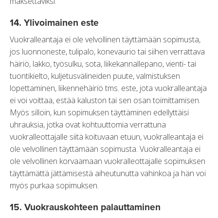
maksettaviksi.
14. Ylivoimainen este
Vuokralleantaja ei ole velvollinen täyttämään sopimusta,
jos luonnoneste, tulipalo, konevaurio tai siihen verrattava
häiriö, lakko, työsulku, sota, liikekannallepano, vienti- tai
tuontikielto, kuljetusvälineiden puute, valmistuksen
lopettaminen, liikennehäiriö tms. este, jota vuokralleantaja
ei voi voittaa, estää kaluston tai sen osan toimittamisen.
Myös silloin, kun sopimuksen täyttäminen edellyttäisi
uhrauksia, jotka ovat kohtuuttomia verrattuna
vuokralleottajalle siitä koituvaan etuun, vuokralleantaja ei
ole velvollinen täyttämään sopimusta. Vuokralleantaja ei
ole velvollinen korvaamaan vuokralleottajalle sopimuksen
täyttämättä jättämisestä aiheutunutta vahinkoa ja hän voi
myös purkaa sopimuksen.
15. Vuokrauskohteen palauttaminen