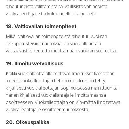
aiheutuneista välittömistä tai välillisistä vahingoista
vuokralleottajalle tai kolmannelle osapuolelle.
18. Valtiovallan toimenpiteet
Mikäli valtiovallan toimenpiteistä aiheutuu vuokran
laskuperusteisiin muutoksia, on vuokralleantaja
vastaavasti oikeutettu muuttamaan vuokran suuruutta.
19. Ilmoitusvelvollisuus
Kaikki vuokralleottajalle tehtävät ilmoitukset katsotaan
tulleen vuokralleottajan tietoon mikäli ne on tehty
kirjallisesti vuokralleottajan sopimuksessa mainittuun tai
hänen kirjallisesti vuokrallantajalle ilmoittamaansa
osoitteeseen. Vuokralleottajan on viipymättä ilmoitettava
vuokralleantajalle osoitteenmuutoksesta.
20. Oikeuspaikka