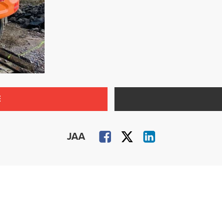
E
JAA