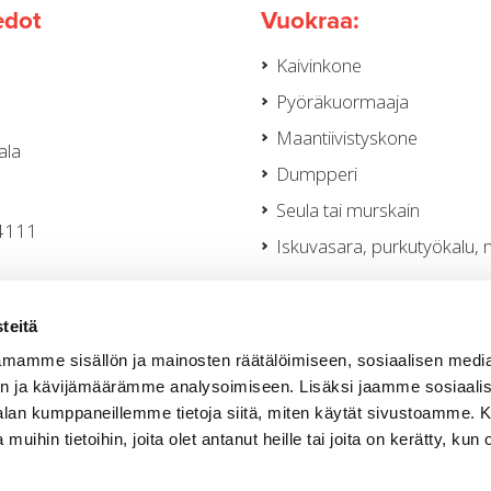
edot
Vuokraa:
Kaivinkone
Pyöräkuormaaja
Maantiivistyskone
ala
Dumpperi
Seula tai murskain
 4111
Iskuvasara, purkutyökalu, 
a@rotator.fi
teitä
 4218
mamme sisällön ja mainosten räätälöimiseen, sosiaalisen medi
n ja kävijämäärämme analysoimiseen. Lisäksi jaamme sosiaali
t
-alan kumppaneillemme tietoja siitä, miten käytät sivustoamme
–16.00
 muihin tietoihin, joita olet antanut heille tai joita on kerätty, kun 