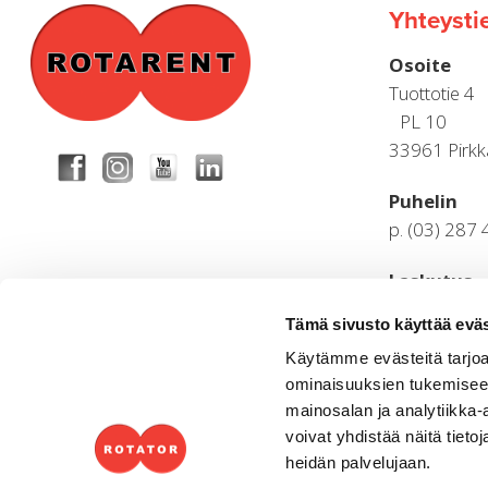
Yhteysti
Osoite
Tuottotie 4
PL 10
33961 Pirkk
Puhelin
p. (03) 287
Laskutus
ostoreskontr
Tämä sivusto käyttää eväs
p. (03) 287
Käytämme evästeitä tarjoa
ominaisuuksien tukemisee
Aukioloaja
mainosalan ja analytiikka
Arkisin 8.00
voivat yhdistää näitä tietoja
heidän palvelujaan.