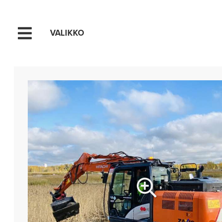
VALIKKO
Hyppää sisältöön