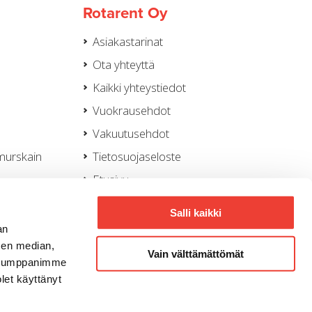
Rotarent Oy
Asiakastarinat
Ota yhteyttä
Kaikki yhteystiedot
Vuokrausehdot
Vakuutusehdot
murskain
Tietosuojaseloste
Etusivu
Evästeasetukset
Salli kaikki
Rotator Oy
an
sen median,
Whistleblowing -ilmoituskanava
Vain välttämättömät
. Kumppanimme
olet käyttänyt