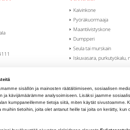
Kaivinkone
Pyöräkuormaaja
Maantiivistyskone
ala
Dumpperi
Seula tai murskain
 4111
Iskuvasara, purkutyökalu, 
a@rotator.fi
teitä
 4218
mamme sisällön ja mainosten räätälöimiseen, sosiaalisen medi
n ja kävijämäärämme analysoimiseen. Lisäksi jaamme sosiaali
t
-alan kumppaneillemme tietoja siitä, miten käytät sivustoamme
–16.00
 muihin tietoihin, joita olet antanut heille tai joita on kerätty, kun 