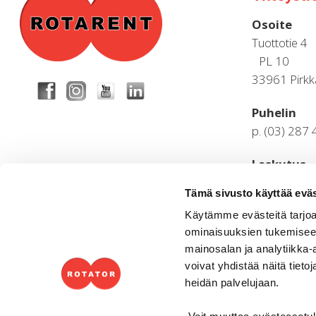
Osoite
Tuottotie 4
PL 10
33961 Pirkk
Puhelin
p. (03) 287
Laskutus
ostoreskontr
Tämä sivusto käyttää eväs
p. (03) 287
Käytämme evästeitä tarjoa
ominaisuuksien tukemisee
Aukioloaja
mainosalan ja analytiikka
Arkisin 8.00
voivat yhdistää näitä tietoja
heidän palvelujaan.