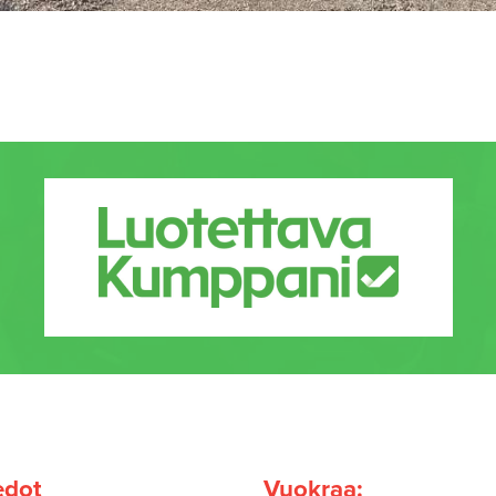
edot
Vuokraa: