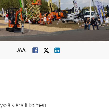
JAA
e
lyssä vieraili kolmen