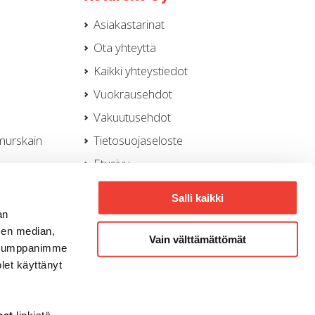
Asiakastarinat
Ota yhteyttä
Kaikki yhteystiedot
Vuokrausehdot
Vakuutusehdot
murskain
Tietosuojaseloste
Etusivu
Evästeasetukset
Salli kaikki
Rotator Oy
an
sen median,
Whistleblowing -ilmoituskanava
Vain välttämättömät
. Kumppanimme
olet käyttänyt