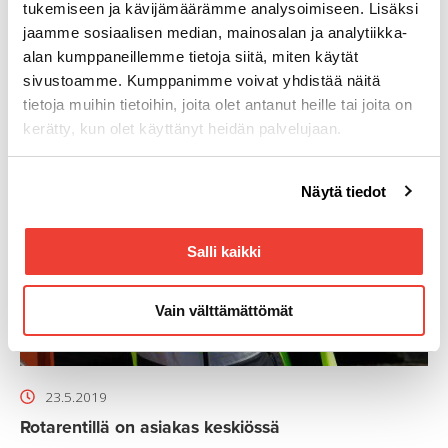
tukemiseen ja kävijämäärämme analysoimiseen. Lisäksi
jaamme sosiaalisen median, mainosalan ja analytiikka-
12.7.2019
alan kumppaneillemme tietoja siitä, miten käytät
Lepaa 15.-17.8.
sivustoamme. Kumppanimme voivat yhdistää näitä
tietoja muihin tietoihin, joita olet antanut heille tai joita on
kerätty, kun olet käyttänyt heidän palvelujaan.
Voit muuttaa evästeasetuksiesi hyväksyntää sivuston
Näytä tiedot
alalaidassa olevasta
Evästeasetukset
linkistä.
Salli kaikki
Vain välttämättömät
23.5.2019
Rotarentillä on asiakas keskiössä