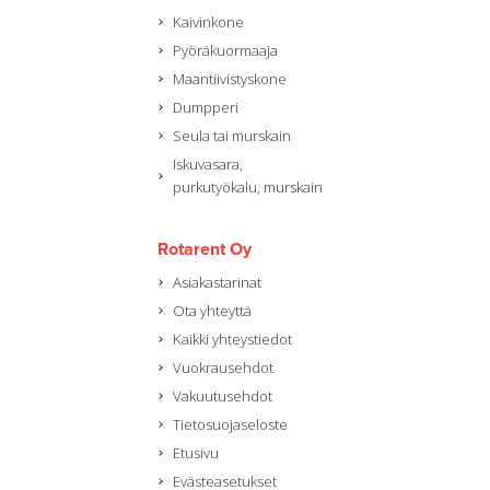
Kaivinkone
Pyöräkuormaaja
Maantiivistyskone
Dumpperi
Seula tai murskain
Iskuvasara,
purkutyökalu, murskain
Rotarent Oy
Asiakastarinat
Ota yhteyttä
Kaikki yhteystiedot
Vuokrausehdot
Vakuutusehdot
Tietosuojaseloste
Etusivu
Evästeasetukset