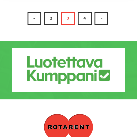
«
2
3
4
»